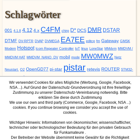
Schlagwörter
C4FM
DMR
4.12
D*
DSTAR
001
4.x
DCS
4.1.8
chirp
EA7EE
DTMF
Gateway
DV-RPTR
DVAP
DVMEGA
editcp
fm
GMSK
Hotspot
Modem
Icom Repeater Controller
IoT
linux
LoneStar
MMdvm
MMDVM /
MW0MWZ
mobil
MMDVM HAT
MMDVM_NANO_DV
mode
Netz
pistar
OpenGD77
pi-star
retevis
ROUTER
Neustart.
O2
STM32-
update
YSF
URCALL
DVM
Upgrade
VODAFONE
ZUMspot
Wir verwendet Cookies für alles Mögliche (Werbung, Google, Facebook,
NSA ...). Auf Grund der Datenschutz-Grundverordnung ist Ihre freiwillige
Zustimmung zu unserer Datenschutz-Vereinbarung notwendig. Bitte
erklären Sie diese durch Zustimmung
We use our own and third party (Commerce, Google, Facebook, NSA ...)
cookies. If you continue browsing we consider you accept the use of
DMR Mode
YSF Mode
cookies.
IPSC2 Dashboard für Hotspot
YSF Host
IPSC2 Dashboard für Hamnet
Wichtiger Hinweis: Informationen von ökonomischer, wissenschaftlicher,
technischer oder technologischer Bedeutung für den privaten Gebrauch
(nur über Hamnet erreichbar)
für Funkamateure .
Der Betreiber der Website übernimmt keine Gewähr für die Richtigkeit