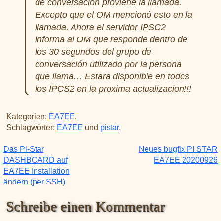
de conversación proviene la llamada.
Excepto que el OM mencionó esto en la
llamada. Ahora el servidor IPSC2
informa al OM que responde dentro de
los 30 segundos del grupo de
conversación utilizado por la persona
que llama… Estara disponible en todos
los IPCS2 en la proxima actualizacion!!!
Kategorien:
EA7EE
.
Schlagwörter:
EA7EE
und
pistar
.
Das Pi-Star
Neues bugfix PI STAR
Beitragsnavigation
DASHBOARD auf
EA7EE 20200926
EA7EE Installation
ändern (per SSH)
Schreibe einen Kommentar