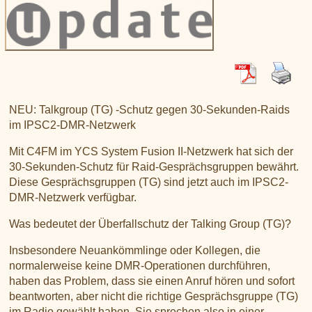
XLX031
CSS Tool (color party!)
Liste aller Rubiken im DAPNET
Download
DMR ID
BrandMeister Hose Line
YSFReflectors
Xreflector
IPSC2 Hotspot
deutsche Räume im Wires-X
NEU: Talkgroup (TG) -Schutz gegen 30-Sekunden-Raids
im IPSC2-DMR-Netzwerk
Mit C4FM im YCS System Fusion II-Netzwerk hat sich der
30-Sekunden-Schutz für Raid-Gesprächsgruppen bewährt.
Diese Gesprächsgruppen (TG) sind jetzt auch im IPSC2-
DMR-Netzwerk verfügbar.
Was bedeutet der Überfallschutz der Talking Group (TG)?
Insbesondere Neuankömmlinge oder Kollegen, die
normalerweise keine DMR-Operationen durchführen,
haben das Problem, dass sie einen Anruf hören und sofort
beantworten, aber nicht die richtige Gesprächsgruppe (TG)
im Radio gewählt haben. Sie sprechen also in einer